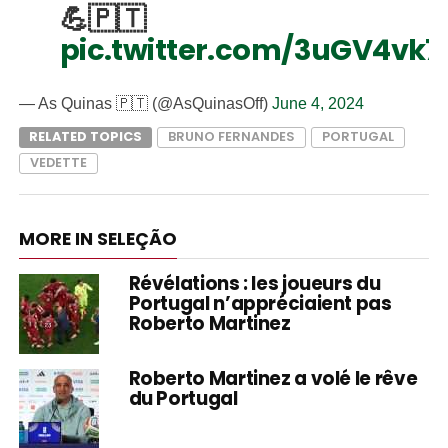
💪🇵🇹
pic.twitter.com/3uGV4vk7
— As Quinas 🇵🇹 (@AsQuinasOff)
June 4, 2024
RELATED TOPICS
BRUNO FERNANDES
PORTUGAL
VEDETTE
MORE IN SELEÇÃO
Révélations : les joueurs du
Portugal n’appréciaient pas
Roberto Martinez
Roberto Martinez a volé le rêve
du Portugal