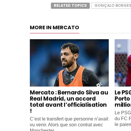
RELATED TOPICS
GONÇALO BORGE
MORE IN MERCATO
Mercato : Bernardo Silva au
Le PS
Real Madrid, un accord
Porto 
total avant l’officialisation
milli
!
Le PSG 
du FC P
C’est le transfert que personne n’avait
le paiem
vu venir. Alors que son contrat avec
Manchester...