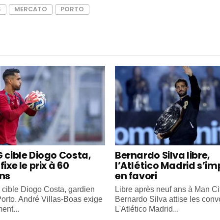
S
MERCATO
PORTO
G cible Diogo Costa,
Bernardo Silva libre,
fixe le prix à 60
l’Atlético Madrid s’i
ons
en favori
cible Diogo Costa, gardien
Libre après neuf ans à Man Cit
orto. André Villas-Boas exige
Bernardo Silva attise les convo
ent...
L'Atlético Madrid...