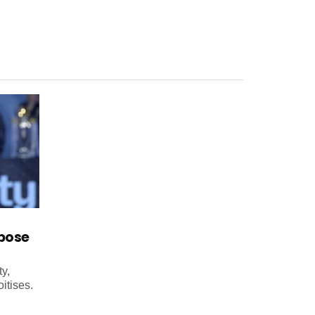
mpose
y,
itises.