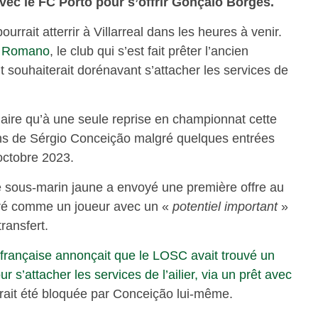
 avec le FC Porto pour s’offrir Gonçalo Borges.
rait atterrir à Villarreal dans les heures à venir.
io Romano
, le club qui s’est fait prêter l’ancien
 souhaiterait dorénavant s’attacher les services de
ulaire qu’à une seule reprise en championnat cette
ans de Sérgio Conceição malgré quelques entrées
octobre 2023.
 le sous-marin jaune a envoyé une première offre au
éré comme un joueur avec un «
potentiel important
»
ransfert.
française annonçait que le LOSC avait trouvé un
 s’attacher les services de l’ailier, via un prêt avec
urait été bloquée par Conceição lui-même.