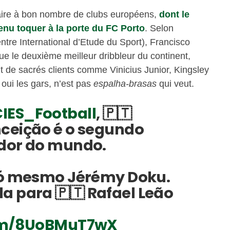
plaire à bon nombre de clubs européens,
dont le
enu toquer à la porte du FC Porto
. Selon
entre International d’Etude du Sport), Francisco
ue le deuxième meilleur dribbleur du continent,
 de sacrés clients comme Vinicius Junior, Kingsley
ui les gars, n’est pas
espalha-brasas
qui veut.
IES_Football
, 🇵🇹
ceição é o segundo
ador do mundo.
só mesmo Jérémy Doku.
a para 🇵🇹 Rafael Leão
com/8UoBMuT7wX