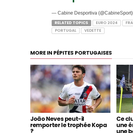
— Cabine Desportiva (@CabineSport
RELATED TOPICS
EURO 2024
FR
PORTUGAL
VEDETTE
MORE IN PÉPITES PORTUGAISES
João Neves peut-il
Ce cl
remporter le trophée Kopa
une 
?
une be