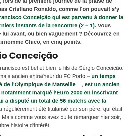
, lors de la première journée de la phase de
 pas Cristiano Ronaldo, comme l’on pouvait s’y
Francisco Conceição qui est parvenu à donner la
niers instants de la rencontre (2 – 1)
. Vous
e lui avant, ou bien vaguement ? Découvrez-en
surnomme Chico, en cinq points.
rgio Conceição
ancisco est bel et bien le fils de Sérgio Conceição.
ormais ancien entraîneur du FC Porto –
un temps
é de l’Olympique de Marseille
– ,
est un ancien
it notamment marqué l’Euro 2000 en inscrivant
qui a disputé un total de 56 matchs avec la
 régulièrement été titularisé par son père, qui était
. Mais comme vous avez pu le remarquer hier soir,
re histoire d’intérêt.