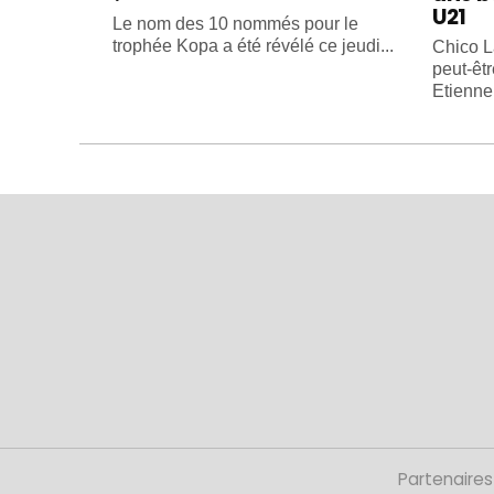
U21
Le nom des 10 nommés pour le
trophée Kopa a été révélé ce jeudi...
Chico L
peut-êtr
Etienne
Partenaires