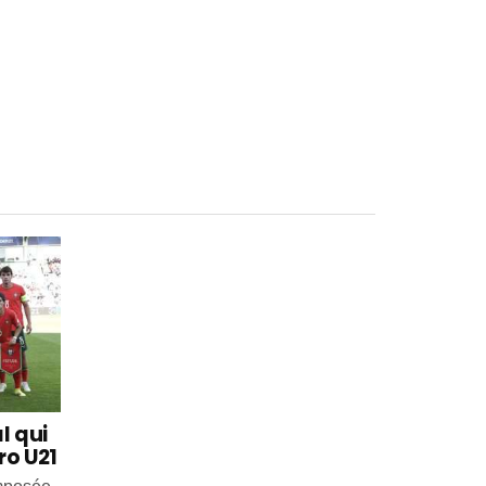
l qui
ro U21