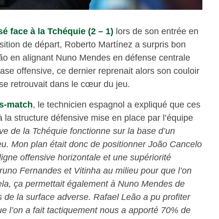
é face à la Tchéquie (2 – 1)
lors de son entrée en
sition de départ, Roberto Martínez a surpris bon
ão en alignant Nuno Mendes en défense centrale
se offensive, ce dernier reprenait alors son couloir
e retrouvait dans le cœur du jeu.
ès-match
, le technicien espagnol a expliqué que ces
 la structure défensive mise en place par l’équipe
ve de la Tchéquie fonctionne sur la base d’un
u. Mon plan était donc de positionner João Cancelo
igne offensive horizontale et une supériorité
uno Fernandes et Vitinha au milieu pour que l’on
cela, ça permettait également à Nuno Mendes de
rs de la surface adverse. Rafael Leão a pu profiter
ue l’on a fait tactiquement nous a apporté 70% de