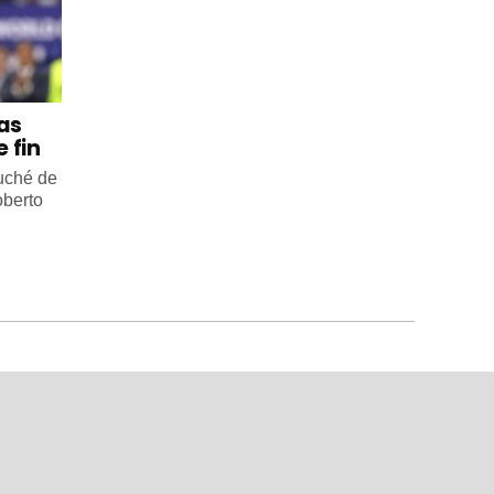
 as
 fin
ouché de
oberto