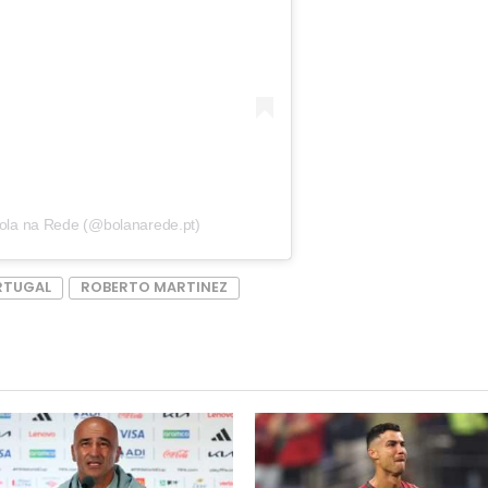
Bola na Rede (@bolanarede.pt)
RTUGAL
ROBERTO MARTINEZ