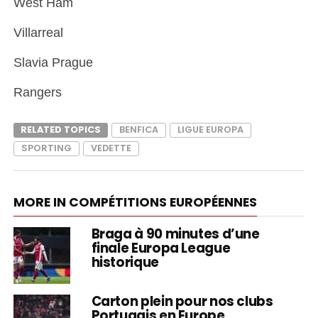
West Ham
Villarreal
Slavia Prague
Rangers
RELATED TOPICS
BENFICA
LIGUE EUROPA
SPORTING
VEDETTE
MORE IN COMPÉTITIONS EUROPÉENNES
Braga à 90 minutes d’une
finale Europa League
historique
Carton plein pour nos clubs
Portugais en Europe