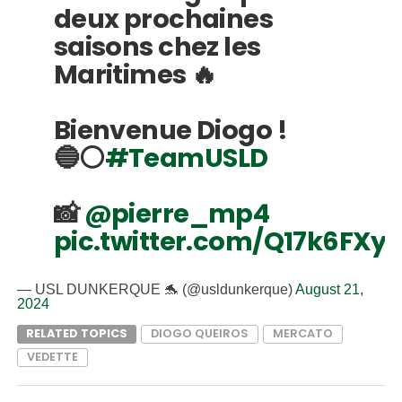
deux prochaines
saisons chez les
Maritimes 🔥
Bienvenue Diogo !
🔵⚪
#TeamUSLD
📸
@pierre_mp4
pic.twitter.com/Q17k6FXyk
— USL DUNKERQUE 🐬 (@usldunkerque)
August 21,
2024
RELATED TOPICS
DIOGO QUEIROS
MERCATO
VEDETTE