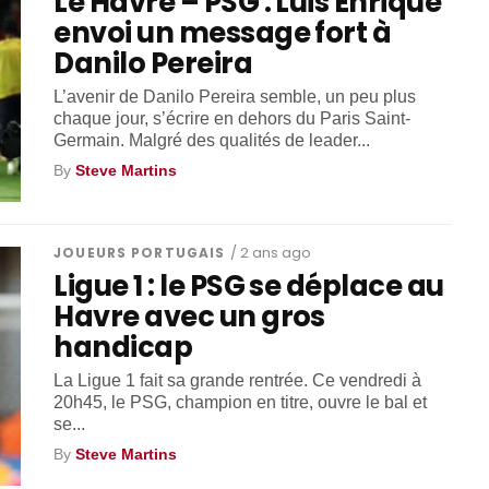
Le Havre – PSG : Luis Enrique
envoi un message fort à
Danilo Pereira
L’avenir de Danilo Pereira semble, un peu plus
chaque jour, s’écrire en dehors du Paris Saint-
Germain. Malgré des qualités de leader...
By
Steve Martins
JOUEURS PORTUGAIS
/ 2 ans ago
Ligue 1 : le PSG se déplace au
Havre avec un gros
handicap
La Ligue 1 fait sa grande rentrée. Ce vendredi à
20h45, le PSG, champion en titre, ouvre le bal et
se...
By
Steve Martins