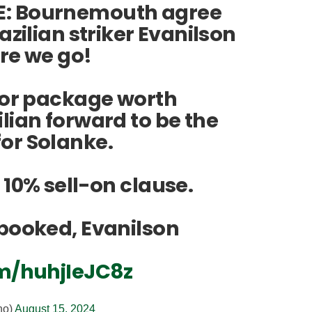
VE: Bournemouth agree
azilian striker Evanilson
re we go!
 for package worth
lian forward to be the
or Solanke.
 10% sell-on clause.
 booked, Evanilson
om/huhjIeJC8z
no)
August 15, 2024