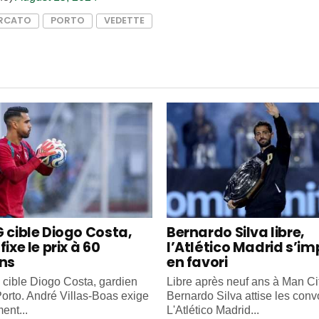
RCATO
PORTO
VEDETTE
G cible Diogo Costa,
Bernardo Silva libre,
fixe le prix à 60
l’Atlético Madrid s’i
ons
en favori
cible Diogo Costa, gardien
Libre après neuf ans à Man Cit
orto. André Villas-Boas exige
Bernardo Silva attise les convo
ent...
L'Atlético Madrid...