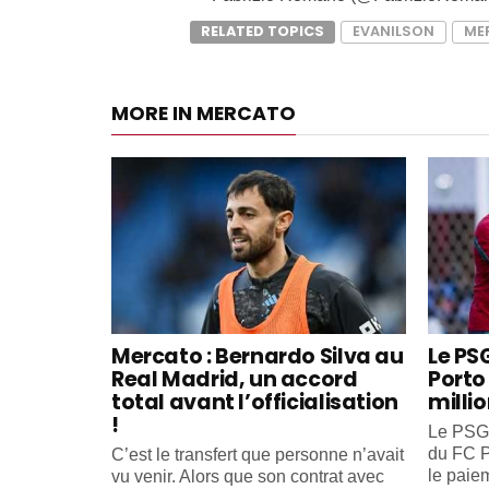
RELATED TOPICS
EVANILSON
ME
MORE IN MERCATO
Mercato : Bernardo Silva au
Le PS
Real Madrid, un accord
Porto 
total avant l’officialisation
milli
!
Le PSG 
du FC P
C’est le transfert que personne n’avait
le paiem
vu venir. Alors que son contrat avec