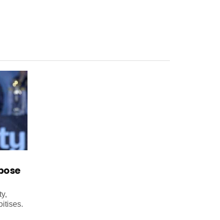
mpose
y,
itises.