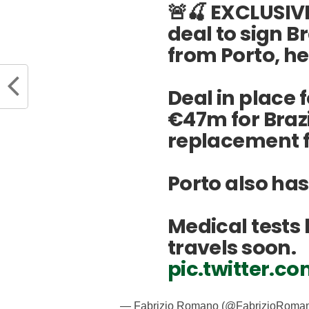
🚨🍒 EXCLUSI
deal to sign Br
from Porto, he
Deal in place
€47m for Brazi
replacement f
Porto also has
Medical tests
travels soon.
pic.twitter.c
— Fabrizio Romano (@FabrizioRoma