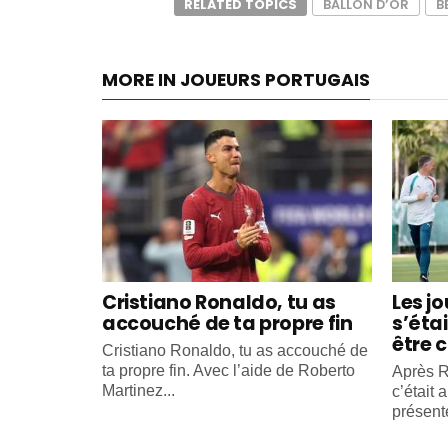
RELATED TOPICS
BALLON D’OR
B
MORE IN JOUEURS PORTUGAIS
Cristiano Ronaldo, tu as
Les j
accouché de ta propre fin
s’éta
être c
Cristiano Ronaldo, tu as accouché de
ta propre fin. Avec l’aide de Roberto
Après R
Martinez...
c’était 
présente