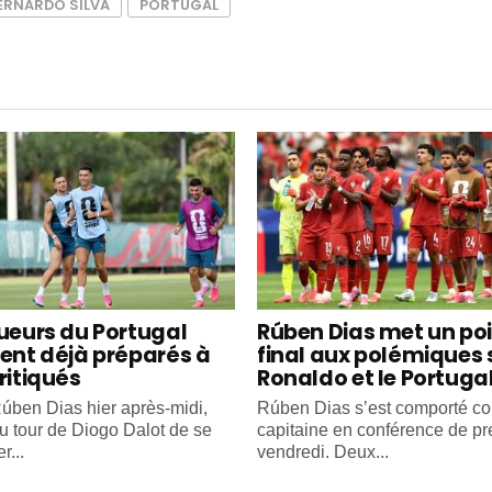
ERNARDO SILVA
PORTUGAL
oueurs du Portugal
Rúben Dias met un po
ient déjà préparés à
final aux polémiques 
ritiqués
Ronaldo et le Portuga
úben Dias hier après-midi,
Rúben Dias s’est comporté 
au tour de Diogo Dalot de se
capitaine en conférence de pr
r...
vendredi. Deux...