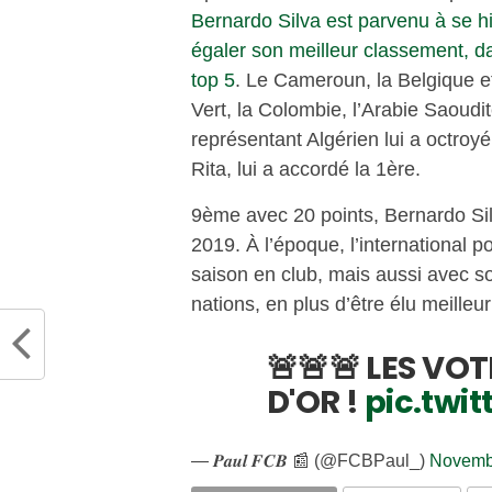
Bernardo Silva est parvenu à se hi
égaler son meilleur classement, d
top 5
. Le Cameroun, la Belgique et
Vert, la Colombie, l’Arabie Saoudit
représentant Algérien lui a octroy
Rita, lui a accordé la 1ère.
9ème avec 20 points, Bernardo Si
2019. À l’époque, l’international 
saison en club, mais aussi avec so
nations, en plus d’être élu meilleu
🚨🚨🚨 LES VO
D'OR !
pic.twi
— 𝑷𝒂𝒖𝒍 𝑭𝑪𝑩 📰 (@FCBPaul_)
Novemb