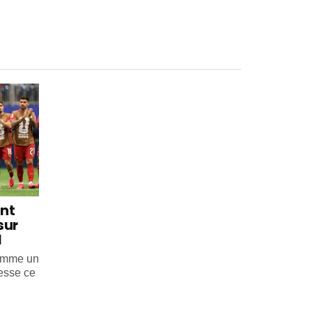
int
sur
l
comme un
esse ce