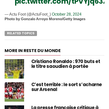
pic.twitter.com/tPVYjq63Z
— Actu Foot (@ActuFoot_)
October 28, 2024
Photo by Gonzalo Arroyo Moreno/Getty Images
RELATED TOPICS
MORE IN RESTE DU MONDE
Cristiano Ronaldo : 970 buts et
le titre saoudien à portée
C’est terrible : le sort s’acharne
sur Arsenal
La presse française critique à