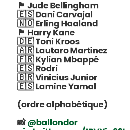
🏴󠁧󠁢󠁥󠁮󠁧󠁿 Jude Bellingham
🇪🇸 Dani Carvajal
🇳🇴 Erling Haaland
🏴󠁧󠁢󠁥󠁮󠁧󠁿 Harry Kane
🇩🇪 Toni Kroos
🇦🇷 Lautaro Martinez
🇫🇷 Kylian Mbappé
🇪🇸 Rodri
🇧🇷 Vinicius Junior
🇪🇸 Lamine Yamal
(ordre alphabétique)
📸
@ballondor