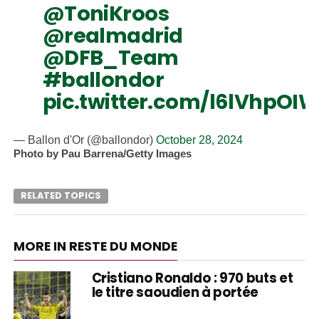
@ToniKroos
@realmadrid
@DFB_Team
#ballondor
pic.twitter.com/l6lVhpOI
— Ballon d'Or (@ballondor)
October 28, 2024
Photo by Pau Barrena/Getty Images
RELATED TOPICS
MORE IN RESTE DU MONDE
Cristiano Ronaldo : 970 buts et
le titre saoudien à portée