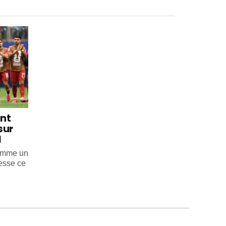
int
sur
l
comme un
esse ce