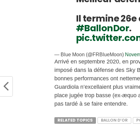
Il termine 26
#BallonDor
.
pic.twitter.
— Blue Moon (@FRBlueMoon)
Novem
Arrivé en septembre 2020, en prov
imposé dans la défense des Sky B
bonnes performances ont nettemen
Guardiola n’excellaient plus vrai
place jugée trop basse (ex-æquo a
pas tardé à se faire entendre.
RELATED TOPICS
BALLON D’OR
P