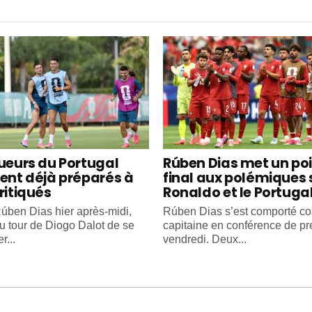
oueurs du Portugal
Rúben Dias met un po
ient déjà préparés à
final aux polémiques 
ritiqués
Ronaldo et le Portuga
úben Dias hier après-midi,
Rúben Dias s’est comporté 
au tour de Diogo Dalot de se
capitaine en conférence de pr
r...
vendredi. Deux...