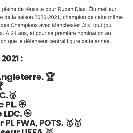
pleine de réussite pour Rúben Dias. Élu meilleur
me de la saison 2020-2021, champion de cette même
ue des Champions avec Manchester City, tout (ou
is. À 24 ans, et pour sa première nomination au
ion que le défenseur central figure cette année.
2021 :
gleterre. 🏆

DC.🥈
 PL. 🏵
 LDC. 🏵
r PL FWA, POTS. 🥇🥇
nseur UEFA.🥇