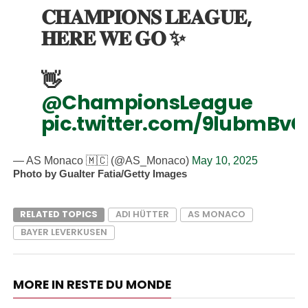
𝐂𝐇𝐀𝐌𝐏𝐈𝐎𝐍𝐒 𝐋𝐄𝐀𝐆𝐔𝐄,
𝐇𝐄𝐑𝐄 𝐖𝐄 𝐆𝐎 ✨
👋
@ChampionsLeague
pic.twitter.com/9lubmBv
— AS Monaco 🇲🇨 (@AS_Monaco)
May 10, 2025
Photo by Gualter Fatia/Getty Images
RELATED TOPICS
ADI HÜTTER
AS MONACO
BAYER LEVERKUSEN
MORE IN RESTE DU MONDE