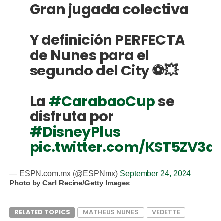
Gran jugada colectiva
Y definición PERFECTA
de Nunes para el
segundo del City ⚽💥
La
#CarabaoCup
se
disfruta por
#DisneyPlus
pic.twitter.com/KST5ZV3d
— ESPN.com.mx (@ESPNmx)
September 24, 2024
Photo by Carl Recine/Getty Images
RELATED TOPICS
MATHEUS NUNES
VEDETTE