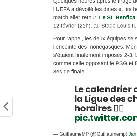
Quelques heures après le tirage a
l’UEFA a dévoilé les dates et les h
match aller-retour.
Le SL Benfica
12 février (21h), au Stade Louis II
Pour rappel, les deux équipes se 
l’enceinte des monégasques. Mené
s’étaient finalement imposés 2-3. 
comme celle opposant le PSG et Br
8es de finale.
Le calendrier 
la Ligue des 
horaires 👇🏻
pic.twitter.
— GuillaumeMP (@Guillaumemp)
Jan