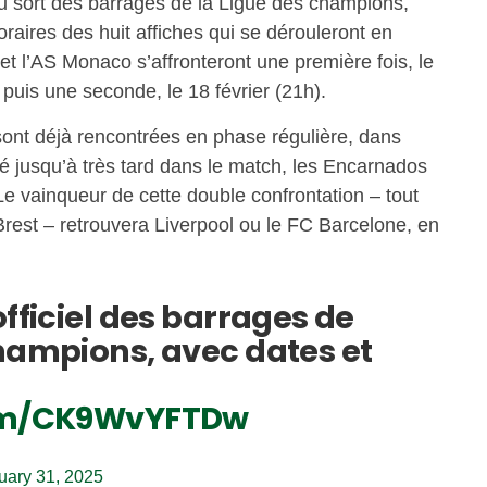
u sort des barrages de la Ligue des champions,
oraires des huit affiches qui se dérouleront en
et l’AS Monaco s’affronteront une première fois, le
, puis une seconde, le 18 février (21h).
sont déjà rencontrées en phase régulière, dans
 jusqu’à très tard dans le match, les Encarnados
Le vainqueur de cette double confrontation – tout
est – retrouvera Liverpool ou le FC Barcelone, en
officiel des barrages de
champions, avec dates et
com/CK9WvYFTDw
uary 31, 2025