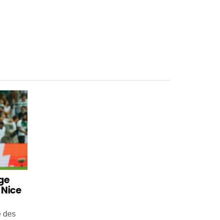
uge
 Nice
e des