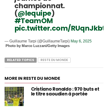
championnat.
(
@lequipe
)
#TeamOM
pic.twitter.com/RUqnJkbt
— Guillaume Tarpi (@GuillaumeTarpi)
May 6, 2025
Photo by Marco Luzzani/Getty Images
RELATED TOPICS
RESTE DU MONDE
MORE IN RESTE DU MONDE
Cristiano Ronaldo : 970 buts et
le titre saoudien à portée