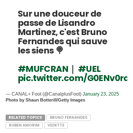
Sur une douceur de
passe de Lisandro
Martinez, c'est Bruno
Fernandes qui sauve
les siens 🍭
#MUFCRAN
｜
#UEL
pic.twitter.com/G0ENv0rq
— CANAL+ Foot (@CanalplusFoot)
January 23, 2025
Photo by Shaun Botterill/Getty Images
RELATED TOPICS
BRUNO FERNANDES
RUBEN AMORIM
VEDETTE