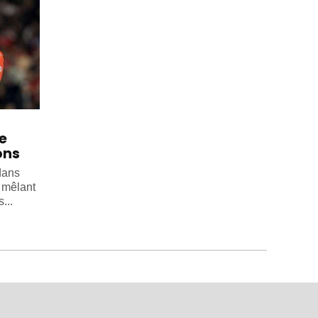
e
ons
dans
, mêlant
...