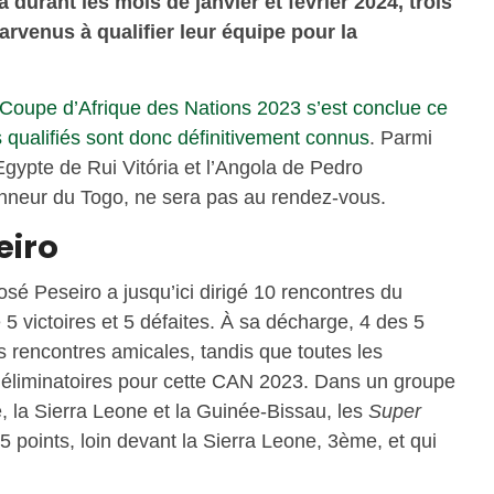
 durant les mois de janvier et février 2024, trois
rvenus à qualifier leur équipe pour la
a Coupe d’Afrique des Nations 2023 s’est conclue ce
 qualifiés sont donc définitivement connus
. Parmi
’Egypte de Rui Vitória et l’Angola de Pedro
onneur du Togo, ne sera pas au rendez-vous.
eiro
sé Peseiro a jusqu’ici dirigé 10 rencontres du
 5 victoires et 5 défaites. À sa décharge, 4 des 5
s rencontres amicales, tandis que toutes les
es éliminatoires pour cette CAN 2023. Dans un groupe
 la Sierra Leone et la Guinée-Bissau, les
Super
 points, loin devant la Sierra Leone, 3ème, et qui