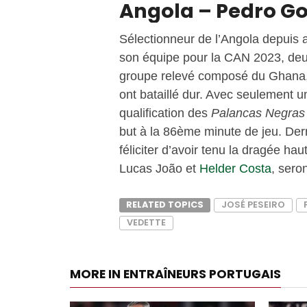
Angola – Pedro G
Sélectionneur de l’Angola depuis 
son équipe pour la CAN 2023, deux
groupe relevé composé du Ghana, 
ont bataillé dur. Avec seulement u
qualification des
Palancas Negras
but à la 86ème minute de jeu. Derr
féliciter d’avoir tenu la dragée ha
Lucas João et
Helder Costa
, sero
RELATED TOPICS
JOSÉ PESEIRO
VEDETTE
MORE IN ENTRAÎNEURS PORTUGAIS