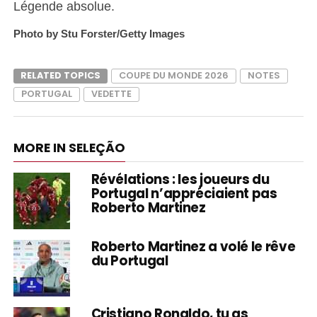
Légende absolue.
Photo by Stu Forster/Getty Images
RELATED TOPICS
COUPE DU MONDE 2026
NOTES
PORTUGAL
VEDETTE
MORE IN SELEÇÃO
Révélations : les joueurs du
Portugal n’appréciaient pas
Roberto Martinez
Roberto Martinez a volé le rêve
du Portugal
Cristiano Ronaldo, tu as