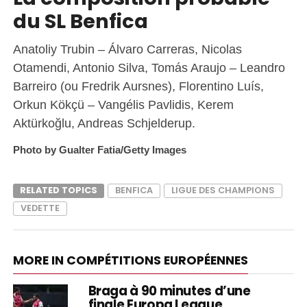
du SL Benfica
Anatoliy Trubin – Álvaro Carreras, Nicolas
Otamendi, Antonio Silva, Tomás Araujo – Leandro
Barreiro (ou Fredrik Aursnes), Florentino Luís,
Orkun Kökçü – Vangélis Pavlidis, Kerem
Aktürkoğlu, Andreas Schjelderup.
Photo by Gualter Fatia/Getty Images
RELATED TOPICS
BENFICA
LIGUE DES CHAMPIONS
VEDETTE
MORE IN COMPÉTITIONS EUROPÉENNES
Braga à 90 minutes d’une
finale Europa League