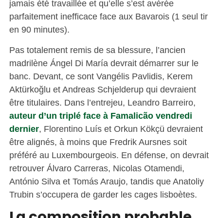
jamais été travaillée et qu’elle s’est avérée
parfaitement inefficace face aux Bavarois (1 seul tir
en 90 minutes).
Pas totalement remis de sa blessure, l’ancien
madrilène Ángel Di María devrait démarrer sur le
banc. Devant, ce sont Vangélis Pavlidis, Kerem
Aktürkoğlu et Andreas Schjelderup qui devraient
être titulaires. Dans l’entrejeu, Leandro Barreiro,
auteur d’un triplé face à Famalicão vendredi
dernier
, Florentino Luís et Orkun Kökçü devraient
être alignés, à moins que Fredrik Aursnes soit
préféré au Luxembourgeois. En défense, on devrait
retrouver Álvaro Carreras, Nicolas Otamendi,
António Silva et Tomás Araujo, tandis que Anatoliy
Trubin s’occupera de garder les cages lisboètes.
La composition probable