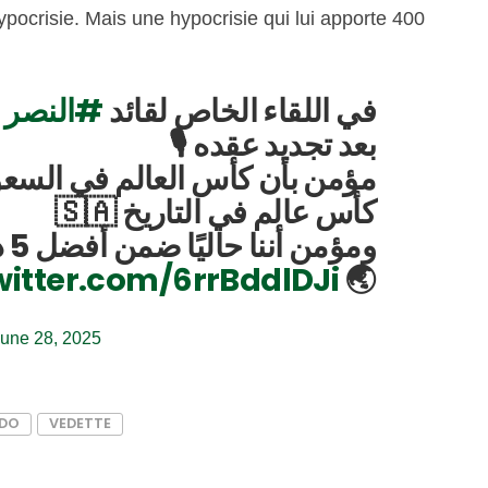
d’hypocrisie. Mais une hypocrisie qui lui apporte 400
و
#النصر
في اللقاء الخاص لقائد
بعد تجديد عقده 🎙️
عالم في السعودية سيكون أجمل
كأس عالم في التاريخ 🇸🇦
لم
witter.com/6rrBddlDJi
🌏
une 28, 2025
LDO
VEDETTE