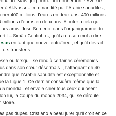
onaldo. Mais qui pourrait lui donner tort ? Avec le
ner à Al-Nassr – commandité par l’Arabie saoudite -,
oucher 400 millions d’euros en deux ans. 400 millions
 millions d’euros en deux ans. Ajouter à cela qu’il
lleurs amis, José Semedo, dans l’organigramme du
sportif – Simão Coutinho -, qu’il a eu son mot à dire
esus
en tant que nouvel entraîneur, et qu’il devrait
turs transferts.
sse ou lorsqu’il se rend à certaines cérémonies –
 plus dans son cœur désormais -, l’attaquant de 40
endre que l’Arabie saoudite est exceptionnelle et
ue la Ligue 1. Ce dernier considère même que la
p 5 mondial, et envoie chier tous ceux qui osent
elon lui, la Coupe du monde 2034, qui se déroule
istoire.
pas dupes. Cristiano a beau jurer qu’il croit en ce