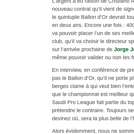
L’argent a eu raison de Cristiano R
nouveau contrat qu’il vient de sig
le quintuple Ballon d’Or devrait t
en deux ans. Encore une fois : 400
va pouvoir placer l’un de ses mei
club, qu’il va choisir le directeur 
sur l’arrivée prochaine de
Jorge J
même pouvoir valider ou non les fu
En interview, en conférence de pre
pas le Ballon d’Or, qu’il ne porte
berges clame à qui veut bien l’ent
que le championnat est meilleur q
Saudi Pro League fait partie du to
prétendre le contraire. Toujours s
devinez où, sera la plus belle de l’h
Alors évidemment, nous ne sommes 