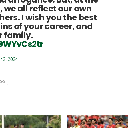
, we all reflect our own
hers. I wish you the best
ins of your career, and
 family.
cGWYvCs2tr
 2, 2024
LDO