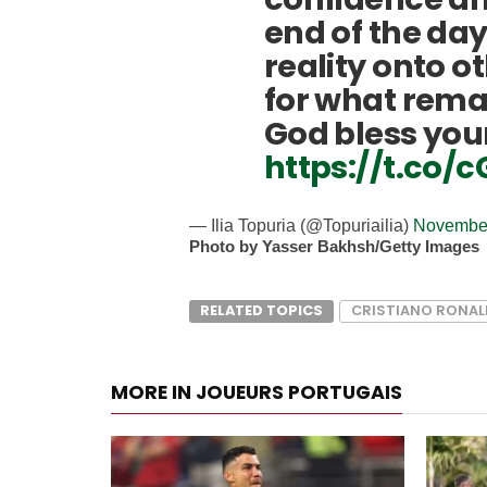
end of the day
reality onto ot
for what rema
God bless your
https://t.co/
— Ilia Topuria (@Topuriailia)
November
Photo by Yasser Bakhsh/Getty Images
RELATED TOPICS
CRISTIANO RONA
MORE IN JOUEURS PORTUGAIS