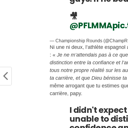
🎥
@PFLMMA
pic
— Championship Rounds (@Champ
Ni une ni deux, l’athlète espagnol
: «
Je ne m’attendais pas à ce que
distinction entre la confiance et l
tous notre propre réalité sur les au
ta carrière, et que Dieu bénisse ta
même arrogant que tu estimes que j
carrière, papy.
I didn't expec
unable to dis
confidence an