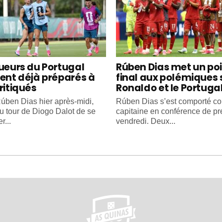
oueurs du Portugal
Rúben Dias met un po
ient déjà préparés à
final aux polémiques 
ritiqués
Ronaldo et le Portuga
úben Dias hier après-midi,
Rúben Dias s’est comporté 
au tour de Diogo Dalot de se
capitaine en conférence de pr
r...
vendredi. Deux...