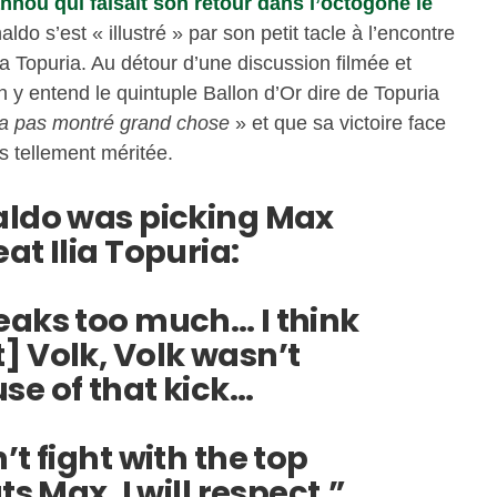
nnou qui faisait son retour dans l’octogone le
aldo s’est « illustré » par son petit tacle à l’encontre
a Topuria. Au détour d’une discussion filmée et
n y entend le quintuple Ballon d’Or dire de Topuria
a pas montré grand chose
» et que sa victoire face
s tellement méritée.
aldo was picking Max
at Ilia Topuria:
eaks too much… I think
] Volk, Volk wasn’t
se of that kick…
’t fight with the top
ts Max, I will respect.”