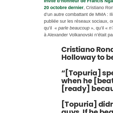
Invité d’honneur de Francis Nga
20 octobre dernier
, Cristiano Ron
d’un autre combattant de MMA : Ili
publiée sur les réseaux sociaux, o
qu’il «
parle beaucoup
», qu’il «
n’
à Alexander Volkanovski n’était pa
Cristiano Ron
Holloway to be
“[Topuria] sp
when he [beat
[ready] becau
[Topuria] didn
guys. If he bea