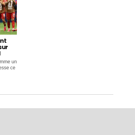
int
sur
l
comme un
esse ce