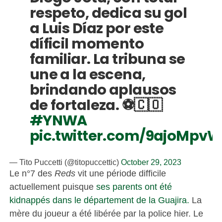
respeto, dedica su gol
a Luis Díaz por este
díficil momento
familiar. La tribuna se
une a la escena,
brindando aplausos
de fortaleza. ⚽🇨🇴
#YNWA
pic.twitter.com/9ajoMpv
— Tito Puccetti (@titopuccettic)
October 29, 2023
Le n°7 des
Reds
vit une période difficile
actuellement puisque
ses parents ont été
kidnappés dans le département de la Guajira.
La
mère du joueur a été libérée par la police hier. Le