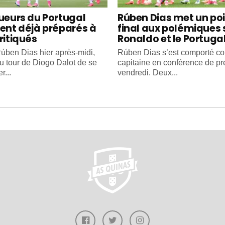
oueurs du Portugal
Rúben Dias met un po
ient déjà préparés à
final aux polémiques 
ritiqués
Ronaldo et le Portuga
úben Dias hier après-midi,
Rúben Dias s’est comporté 
au tour de Diogo Dalot de se
capitaine en conférence de pr
r...
vendredi. Deux...