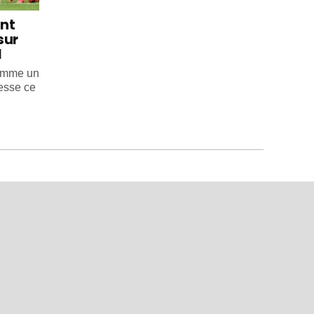
int
sur
l
comme un
esse ce