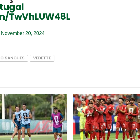
tugal
com/TwVhLUW48L
)
November 20, 2024
TO SANCHES
VEDETTE