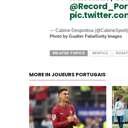
@Record_Por
pic.twitter.
— Cabine Desportiva (@CabineSport
Photo by Gualter Fatia/Getty Images
RELATED TOPICS
BENFICA
RENA
MORE IN JOUEURS PORTUGAIS