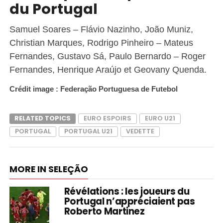
du Portugal
Samuel Soares – Flávio Nazinho, João Muniz,
Christian Marques, Rodrigo Pinheiro – Mateus
Fernandes, Gustavo Sá, Paulo Bernardo – Roger
Fernandes, Henrique Araújo et Geovany Quenda.
Crédit image : Federação Portuguesa de Futebol
RELATED TOPICS
EURO ESPOIRS
EURO U21
PORTUGAL
PORTUGAL U21
VEDETTE
MORE IN SELEÇÃO
Révélations : les joueurs du
Portugal n’appréciaient pas
Roberto Martinez