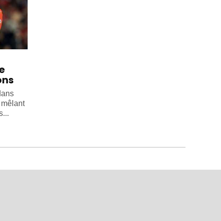
e
ons
dans
, mêlant
...