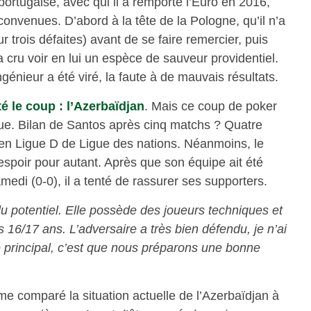
portugaise, avec qui il a remporté l’Euro en 2016,
nvenues. D’abord à la tête de la Pologne, qu’il n’a
r trois défaites) avant de se faire remercier, puis
cru voir en lui un espèce de sauveur providentiel.
ngénieur a été viré, la faute à de mauvais résultats.
té le coup : l’Azerbaïdjan
. Mais ce coup de poker
ue. Bilan de Santos après cinq matchs ? Quatre
n en Ligue D de Ligue des nations. Néanmoins, le
espoir pour autant. Après que son équipe ait été
medi (0-0), il a tenté de rassurer ses supporters.
du potentiel. Elle possède des joueurs techniques et
ès 16/17 ans. L’adversaire a très bien défendu, je n’ai
e principal, c’est que nous préparons une bonne
 comparé la situation actuelle de l’Azerbaïdjan à