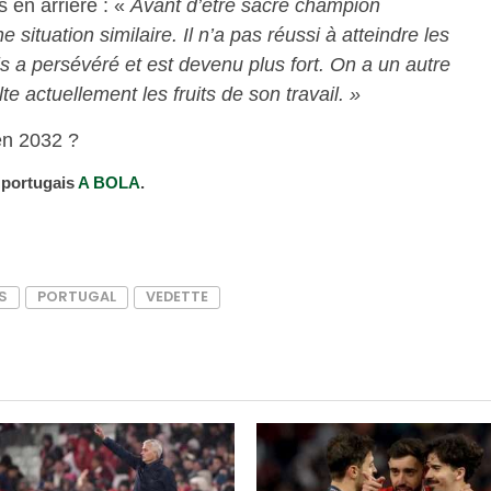
 en arrière : «
Avant d’être sacré champion
 situation similaire. Il n’a pas réussi à atteindre les
is a persévéré et est devenu plus fort. On a un autre
e actuellement les fruits de son travail. »
en 2032 ?
 portugais
A BOLA
.
S
PORTUGAL
VEDETTE