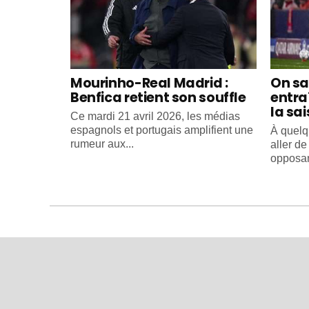
Mourinho-Real Madrid :
On sa
Benfica retient son souffle
entra
la sa
Ce mardi 21 avril 2026, les médias
espagnols et portugais amplifient une
À quelq
rumeur aux...
aller d
opposant