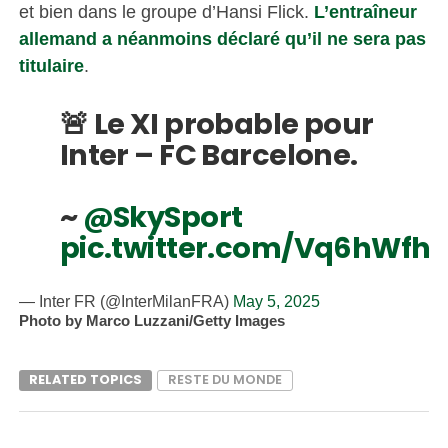
et bien dans le groupe d’Hansi Flick.
L’entraîneur
allemand a néanmoins déclaré qu’il ne sera pas
titulaire
.
🚨 Le XI probable pour
Inter – FC Barcelone.
~
@SkySport
pic.twitter.com/Vq6hWfhv
— Inter FR (@InterMilanFRA)
May 5, 2025
Photo by Marco Luzzani/Getty Images
RELATED TOPICS
RESTE DU MONDE