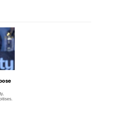
mpose
y,
itises.