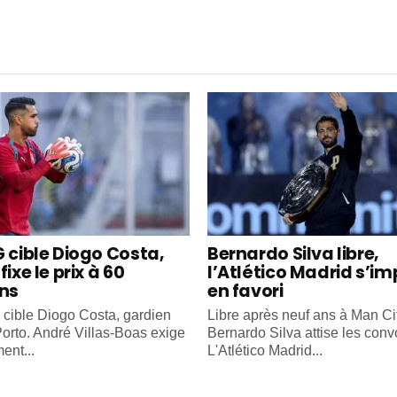
G cible Diogo Costa,
Bernardo Silva libre,
fixe le prix à 60
l’Atlético Madrid s’i
ons
en favori
cible Diogo Costa, gardien
Libre après neuf ans à Man Cit
orto. André Villas-Boas exige
Bernardo Silva attise les convo
ent...
L'Atlético Madrid...