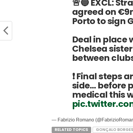
🚨🔵 EXCL: St
agreed on €9m
Porto to sign 
Deal in place
Chelsea sister
between clubs
❗️ Final steps 
side… before p
medical this 
pic.twitter.c
— Fabrizio Romano (@FabrizioRoma
RELATED TOPICS
GONÇALO BORGE