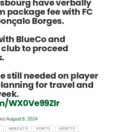
rasbourg have verbally
 package fee with FC
Gonçalo Borges.
 with BlueCo and
 club to proceed
.
are still needed on player
lanning for travel and
week.
om/WX0Ve99ZIr
no)
August 6, 2024
S
MERCATO
PORTO
VEDETTE