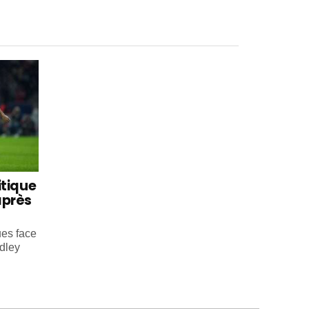
itique
après
ues face
dley