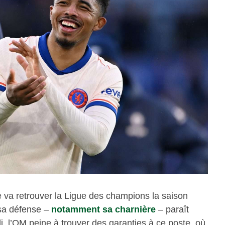
e va retrouver la Ligue des champions la saison
 sa défense –
notamment sa charnière
– paraît
, l’OM peine à trouver des garanties à ce poste, où