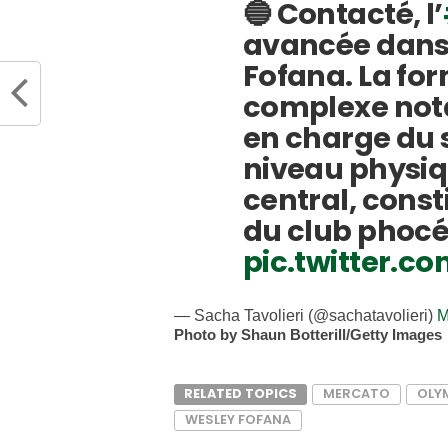
🔵 Contacté, l’
avancée dans 
Fofana. La fo
complexe nota
en charge du s
niveau physiq
central, consti
du club phoc
pic.twitter.
— Sacha Tavolieri (@sachatavolieri)
M
Photo by Shaun Botterill/Getty Images
RELATED TOPICS
MERCATO
OLYM
WESLEY FOFANA