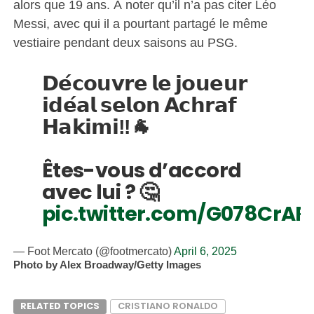
alors que 19 ans. À noter qu’il n’a pas citer Léo
Messi, avec qui il a pourtant partagé le même
vestiaire pendant deux saisons au PSG.
𝗗𝗲́𝗰𝗼𝘂𝘃𝗿𝗲 𝗹𝗲 𝗷𝗼𝘂𝗲𝘂𝗿
𝗶𝗱𝗲́𝗮𝗹 𝘀𝗲𝗹𝗼𝗻 𝗔𝗰𝗵𝗿𝗮𝗳
𝗛𝗮𝗸𝗶𝗺𝗶‼️🐐
Êtes-vous d’accord
avec lui ? 🤔
pic.twitter.com/G078CrAR
— Foot Mercato (@footmercato)
April 6, 2025
Photo by Alex Broadway/Getty Images
RELATED TOPICS
CRISTIANO RONALDO