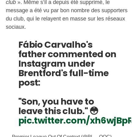
club
». Même s’il a depuis été supprimé, le
message a été vu par bon nombre des supporters
du club, qui le relayent en masse sur les réseaux
sociaux.
Fábio Carvalho's
father commented on
Instagram under
Brentford's full-time
post:
"Son, you have to
leave this club." 😳
pic.twitter.com/xh6wjBpR
— Premier League Out Of Context (@PL__OOC)