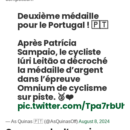
Deuxième médaille
pour le Portugal ! 🇵🇹
Après Patrícia
Sampaio, le cycliste
Iúri Leitão a décroché
la médaille d’argent
dans l’épreuve
Omnium de cyclisme
sur piste. 🥈❤️
pic.twitter.com/Tpa7rbUhI
— As Quinas 🇵🇹 (@AsQuinasOff)
August 8, 2024