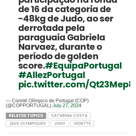
de 16 da categoria de
-48kg de Judo, ao ser
derrotada pela
paraguaia Gabriela
Narvaez, durante o
período de golden
score.
#EquipaPortugal
#AllezPortugal
pic.twitter.com/Qt23Mep8
— Comité Olímpico de Portugal (COP)
(@COPPORTUGAL)
July 27, 2024
RELATED TOPICS
CATARINA COSTA
JEUX OLYMPIQUES
JUDO
VEDETTE