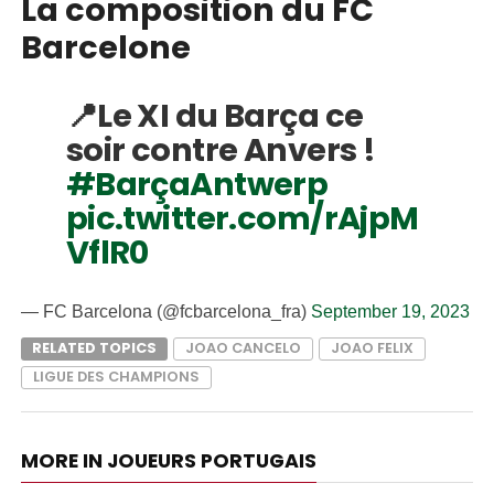
La composition du FC
Barcelone
📍Le XI du Barça ce
soir contre Anvers !
#BarçaAntwerp
pic.twitter.com/rAjpM
VflR0
— FC Barcelona (@fcbarcelona_fra)
September 19, 2023
RELATED TOPICS
JOAO CANCELO
JOAO FELIX
LIGUE DES CHAMPIONS
MORE IN JOUEURS PORTUGAIS