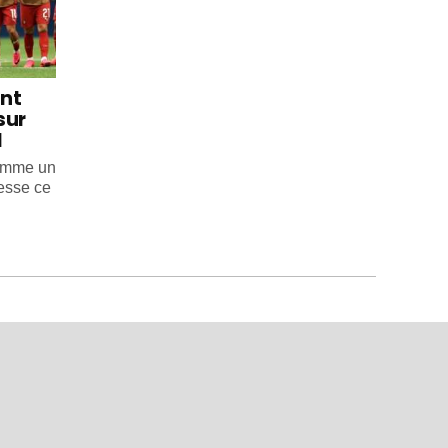
int
sur
l
comme un
esse ce