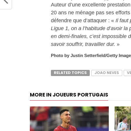
Auteur d’une excellente prestation
20 ans ne ménage pas ses efforts e
défendre que d’attaquer : «
Il fau
Ligue 1, on a l’habitude d’avoir l
en demi-finales, c’est impossible 
savoir souffrir, travailler dur.
»
Photo by Justin Setterfield/Getty Imag
RELATED TOPICS
JOAO NEVES
V
MORE IN JOUEURS PORTUGAIS