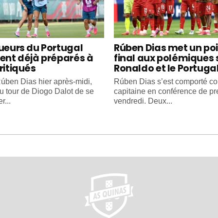
oueurs du Portugal
Rúben Dias met un po
ient déjà préparés à
final aux polémiques 
ritiqués
Ronaldo et le Portuga
úben Dias hier après-midi,
Rúben Dias s’est comporté 
au tour de Diogo Dalot de se
capitaine en conférence de pr
r...
vendredi. Deux...