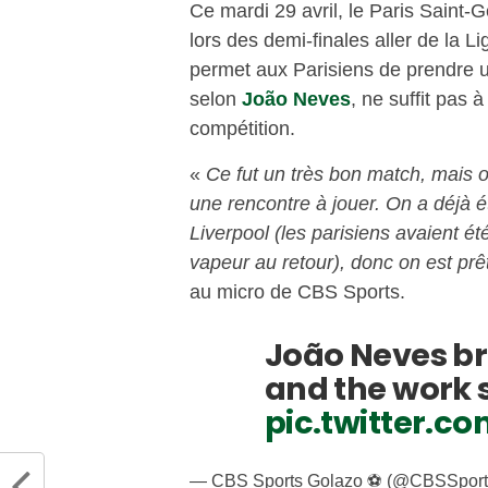
Ce mardi 29 avril, le Paris Saint-
lors des demi-finales aller de la 
permet aux Parisiens de prendre une
selon
João Neves
, ne suffit pas 
compétition.
«
Ce fut un très bon match, mais on
une rencontre à jouer. On a déjà 
Liverpool (les parisiens avaient ét
vapeur au retour), donc on est prêt
au micro de CBS Sports.
João Neves b
and the work s
pic.twitter.c
— CBS Sports Golazo ⚽️ (@CBSSpor