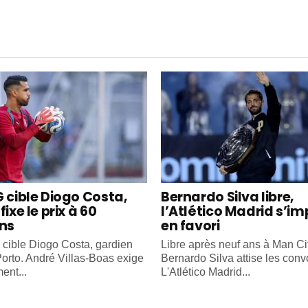
G cible Diogo Costa,
Bernardo Silva libre,
fixe le prix à 60
l’Atlético Madrid s’i
ons
en favori
cible Diogo Costa, gardien
Libre après neuf ans à Man Cit
orto. André Villas-Boas exige
Bernardo Silva attise les convo
ent...
L'Atlético Madrid...