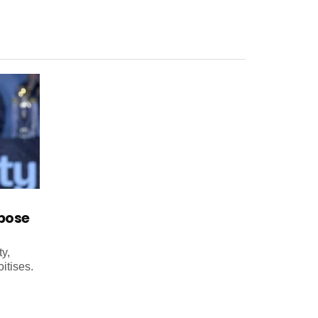
mpose
y,
itises.