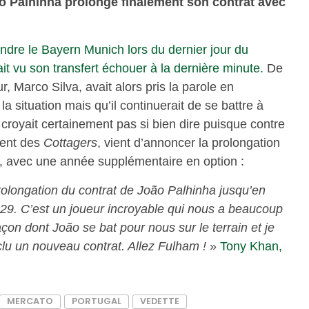
o Palhinha prolonge finalement son contrat avec
joindre le Bayern Munich lors du dernier jour du
it vu son transfert échouer à la dernière minute.
De
r, Marco Silva, avait alors pris la parole en
la situation mais qu’il continuerait de se battre à
royait certainement pas si bien dire puisque contre
dent des
Cottagers
, vient d’annoncer la prolongation
8, avec une année supplémentaire en option :
rolongation du contrat de João Palhinha jusqu’en
29. C’est un joueur incroyable qui nous a beaucoup
çon dont João se bat pour nous sur le terrain et je
lu un nouveau contrat. Allez Fulham !
»
Tony Khan,
MERCATO
PORTUGAL
VEDETTE