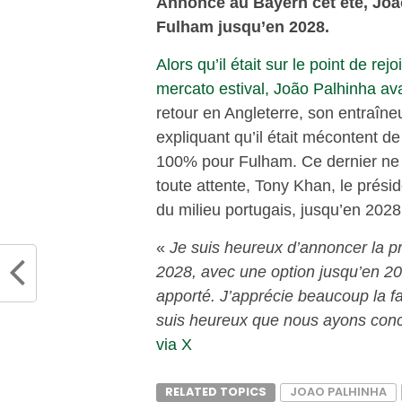
Annoncé au Bayern cet été, Joã
Fulham jusqu’en 2028.
Alors qu’il était sur le point de re
mercato estival, João Palhinha ava
retour en Angleterre, son entraîneu
expliquant qu’il était mécontent de 
100% pour Fulham. Ce dernier ne c
toute attente, Tony Khan, le prési
du milieu portugais, jusqu’en 202
«
Je suis heureux d’annoncer la p
2028, avec une option jusqu’en 20
apporté. J’apprécie beaucoup la fa
suis heureux que nous ayons conc
via X
RELATED TOPICS
JOAO PALHINHA