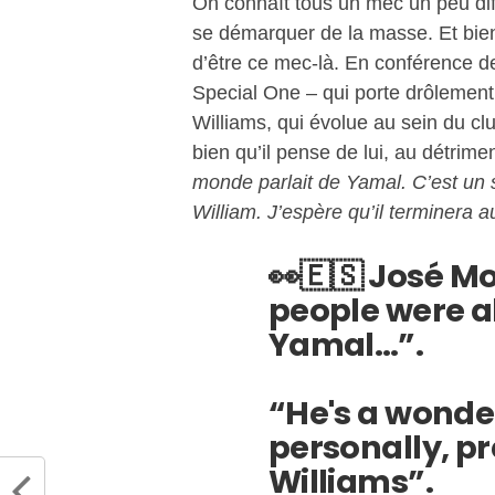
On connaît tous un mec un peu diff
se démarquer de la masse. Et bie
d’être ce mec-là. En conférence d
Special One – qui porte drôlement
Williams, qui évolue au sein du club
bien qu’il pense de lui, au détri
monde parlait de Yamal. C’est un s
William. J’espère qu’il terminera 
👀🇪🇸 José Mo
people were a
Yamal…”.
“He's a wonder
personally, pr
Williams”.