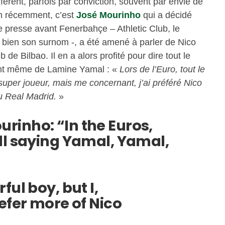
érent, parfois par conviction, souvent par envie de
n récemment, c’est
José Mourinho
qui a décidé
e presse avant Fenerbahçe – Athletic Club, le
 bien son surnom -, a été amené à parler de Nico
 de Bilbao. Il en a alors profité pour dire tout le
ment même de Lamine Yamal : «
Lors de l’Euro, tout le
uper joueur, mais me concernant, j’ai préféré Nico
au Real Madrid.
»
urinho: “In the Euros,
ll saying Yamal, Yamal,
ful boy, but I,
efer more of Nico