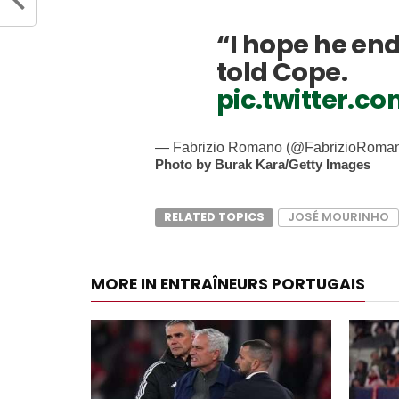
“I hope he end
told Cope.
pic.twitter.
— Fabrizio Romano (@FabrizioRoma
Photo by Burak Kara/Getty Images
RELATED TOPICS
JOSÉ MOURINHO
MORE IN ENTRAÎNEURS PORTUGAIS