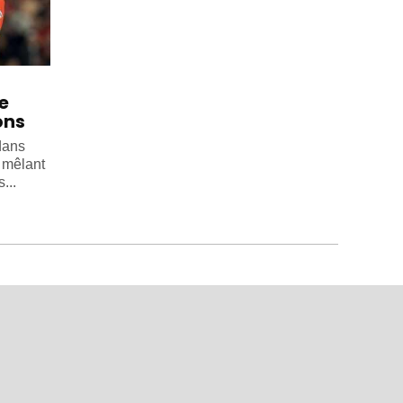
e
ons
dans
, mêlant
...