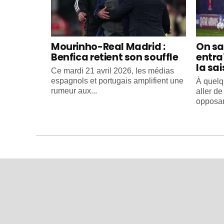
Mourinho-Real Madrid :
On sa
Benfica retient son souffle
entra
la sa
Ce mardi 21 avril 2026, les médias
espagnols et portugais amplifient une
À quelq
rumeur aux...
aller d
opposant