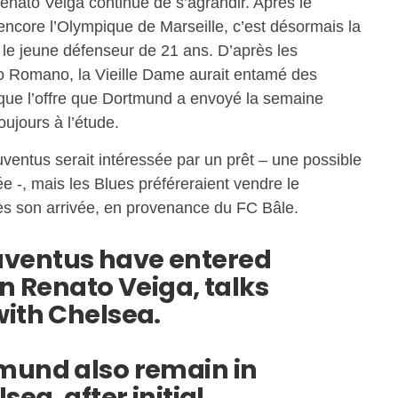
Renato Veiga continue de s’agrandir. Après le
 encore l’Olympique de Marseille, c’est désormais la
 le jeune défenseur de 21 ans. D’après les
zio Romano, la Vieille Dame aurait entamé des
que l’offre que Dortmund a envoyé la semaine
oujours à l’étude.
ventus serait intéressée par un prêt – une possible
e -, mais les Blues préféreraient vendre le
rès son arrivée, en provenance du FC Bâle.
Juventus have entered
gn Renato Veiga, talks
with Chelsea.
mund also remain in
sea, after initial