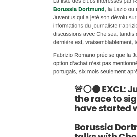
La liste des clubs intéressés par 
Borussia Dortmund
, la Lazio ou
Juventus qui a jeté son dévolu sur
informations du journaliste Fabri
discussions avec Chelsea, tandis 
dernière est, vraisemblablement, t
Fabrizio Romano précise que la Ju
option d’achat n’est pas mentionné
portugais, six mois seulement ap
🚨⚪️⚫️ EXCL: 
the race to si
have started 
Borussia Dort
talks with Chel