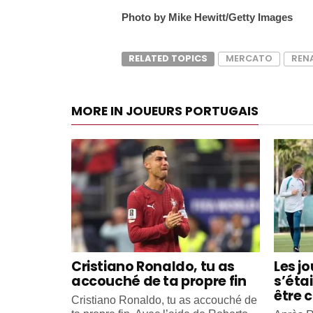
Photo by Mike Hewitt/Getty Images
RELATED TOPICS
MERCATO
REN
MORE IN JOUEURS PORTUGAIS
Cristiano Ronaldo, tu as
Les j
accouché de ta propre fin
s’éta
être c
Cristiano Ronaldo, tu as accouché de