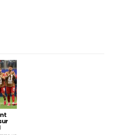
int
sur
l