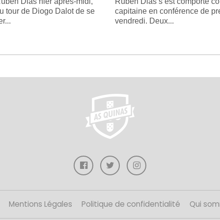
úben Dias hier après-midi,
Rúben Dias s’est comporté 
au tour de Diogo Dalot de se
capitaine en conférence de pr
r...
vendredi. Deux...
Mentions Légales
Politique de confidentialité
Qui som