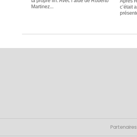
ta propre fin. Avec l’aide de Roberto
Après R
Martinez...
c’était 
présente
Partenaires