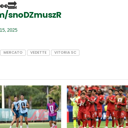
👀🔜
com/snoDZmuszR
15, 2025
MERCATO
VEDETTE
VITORIA SC