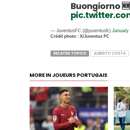
Buongiorno 🆕
pic.twitter.
— JuventusFC (@juventusfc)
January 
Crédit photo : X/Juventus FC
RELATED TOPICS
ALBERTO COSTA
MORE IN JOUEURS PORTUGAIS