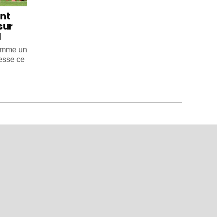
int
sur
l
comme un
esse ce