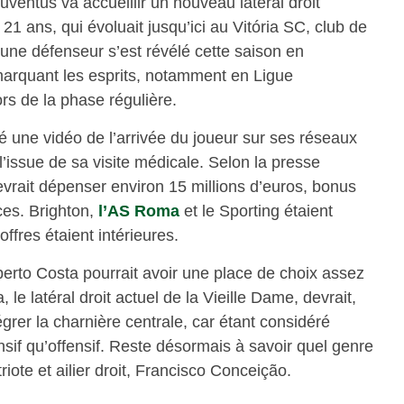
ventus va accueillir un nouveau latéral droit
, 21 ans, qui évoluait jusqu’ici au Vitória SC, club de
eune défenseur s’est révélé cette saison en
marquant les esprits, notamment en Ligue
ors de la phase régulière.
é une vidéo de l’arrivée du joueur sur ses réseaux
à l’issue de sa visite médicale. Selon la presse
devrait dépenser environ 15 millions d’euros, bonus
ces. Brighton,
l’AS Roma
et le Sporting étaient
ffres étaient intérieures.
lberto Costa pourrait avoir une place de choix assez
e latéral droit actuel de la Vieille Dame, devrait,
égrer la charnière centrale, car étant considéré
if qu’offensif. Reste désormais à savoir quel genre
iote et ailier droit, Francisco Conceição.