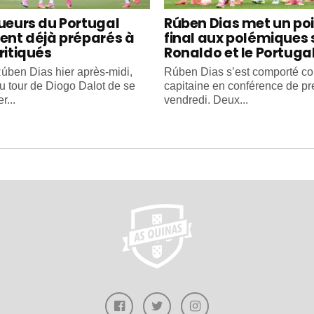
oueurs du Portugal
Rúben Dias met un po
ient déjà préparés à
final aux polémiques 
ritiqués
Ronaldo et le Portuga
úben Dias hier après-midi,
Rúben Dias s’est comporté 
au tour de Diogo Dalot de se
capitaine en conférence de pr
r...
vendredi. Deux...