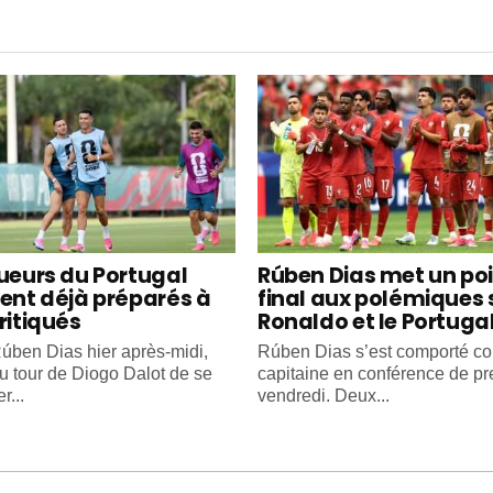
oueurs du Portugal
Rúben Dias met un po
ient déjà préparés à
final aux polémiques 
ritiqués
Ronaldo et le Portuga
úben Dias hier après-midi,
Rúben Dias s’est comporté 
au tour de Diogo Dalot de se
capitaine en conférence de pr
r...
vendredi. Deux...