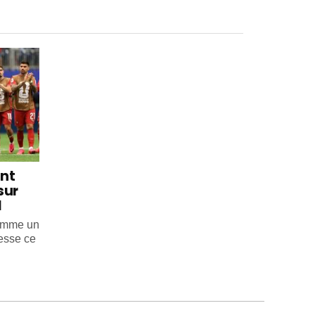
int
sur
l
comme un
esse ce