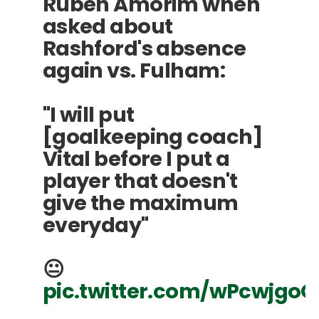
Rúben Amorim when
asked about
Rashford's absence
again vs. Fulham:
"I will put
[goalkeeping coach]
Vital before I put a
player that doesn't
give the maximum
everyday"
😐
pic.twitter.com/wPcwjgoO