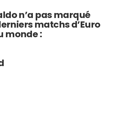
aldo n’a pas marqué
 derniers matchs d’Euro
u monde :
d