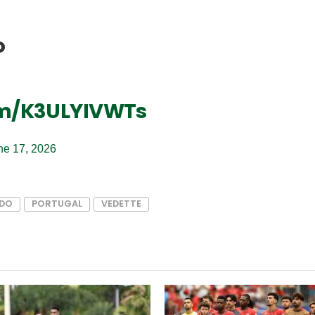
o
com/K3ULYIVWTs
ne 17, 2026
LDO
PORTUGAL
VEDETTE