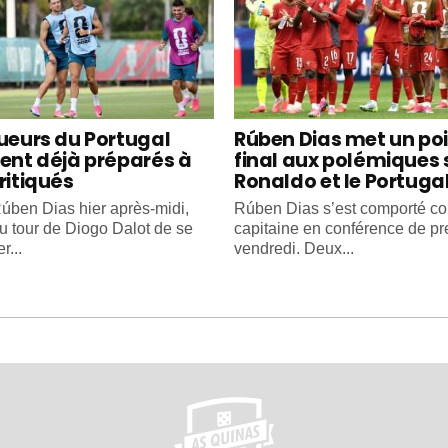
oueurs du Portugal
Rúben Dias met un po
ient déjà préparés à
final aux polémiques 
ritiqués
Ronaldo et le Portuga
úben Dias hier après-midi,
Rúben Dias s’est comporté 
au tour de Diogo Dalot de se
capitaine en conférence de pr
r...
vendredi. Deux...