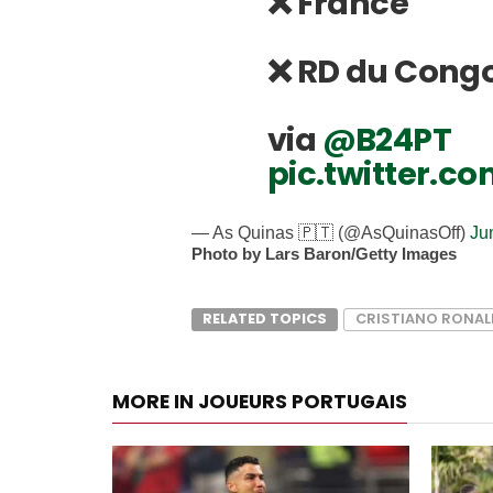
❌ France
❌ RD du Cong
via
@B24PT
pic.twitter.
— As Quinas 🇵🇹 (@AsQuinasOff)
Ju
Photo by Lars Baron/Getty Images
RELATED TOPICS
CRISTIANO RONA
MORE IN JOUEURS PORTUGAIS