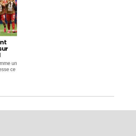
int
sur
l
comme un
esse ce