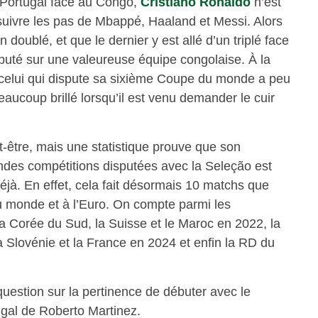
du Portugal face au Congo,
Cristiano Ronaldo
n’est
ivre les pas de Mbappé, Haaland et Messi. Alors
 doublé, et que le dernier y est allé d’un triplé face
a buté sur une valeureuse équipe congolaise. À la
, celui qui dispute sa sixième Coupe du monde a peu
eaucoup brillé lorsqu’il est venu demander le cuir
ut-être, mais une statistique prouve que son
ndes compétitions disputées avec la Seleção est
éjà. En effet, cela fait désormais 10 matchs que
monde et à l’Euro. On compte parmi les
 la Corée du Sud, la Suisse et le Maroc en 2022, la
la Slovénie et la France en 2024 et enfin la RD du
uestion sur la pertinence de débuter avec le
tugal de Roberto Martinez.