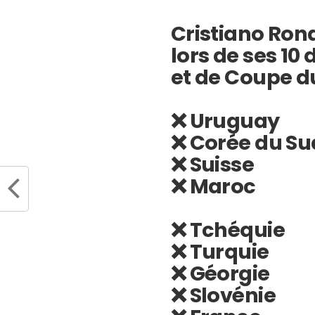
Cristiano Ron
lors de ses 10
et de Coupe d
❌ Uruguay
❌ Corée du Su
❌ Suisse
❌ Maroc
❌ Tchéquie
❌ Turquie
❌ Géorgie
❌ Slovénie