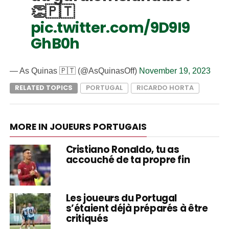
👏🇵🇹
pic.twitter.com/9D9I9
GhB0h
— As Quinas 🇵🇹 (@AsQuinasOff)
November 19, 2023
RELATED TOPICS
PORTUGAL
RICARDO HORTA
MORE IN JOUEURS PORTUGAIS
Cristiano Ronaldo, tu as
accouché de ta propre fin
Les joueurs du Portugal
s’étaient déjà préparés à être
critiqués