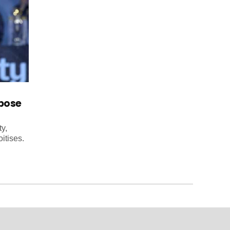
mpose
y,
itises.