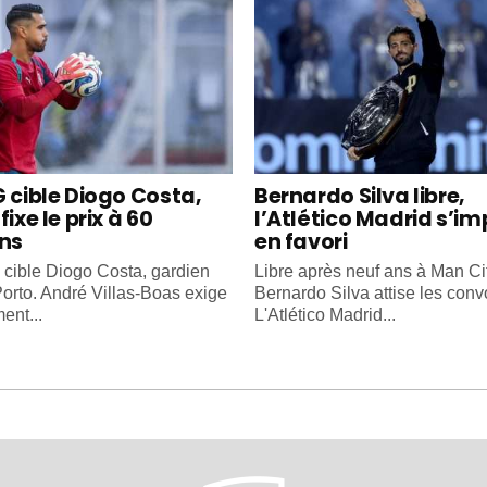
G cible Diogo Costa,
Bernardo Silva libre,
fixe le prix à 60
l’Atlético Madrid s’i
ons
en favori
cible Diogo Costa, gardien
Libre après neuf ans à Man Cit
orto. André Villas-Boas exige
Bernardo Silva attise les convo
ent...
L'Atlético Madrid...