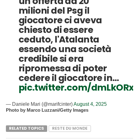
un'offerta da 20
milioni del Psg il
giocatore ci aveva
chiesto di essere
ceduto, l'Atalanta
essendo una società
credibile si era
ripromessa di poter
cedere il giocatore in…
pic.twitter.com/dmLkORx
— Daniele Mari (@marifcinter)
August 4, 2025
Photo by Marco Luzzani/Getty Images
RELATED TOPICS
RESTE DU MONDE