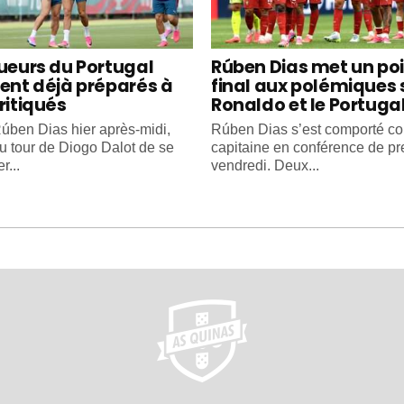
oueurs du Portugal
Rúben Dias met un po
ient déjà préparés à
final aux polémiques 
ritiqués
Ronaldo et le Portuga
úben Dias hier après-midi,
Rúben Dias s’est comporté 
au tour de Diogo Dalot de se
capitaine en conférence de pr
r...
vendredi. Deux...