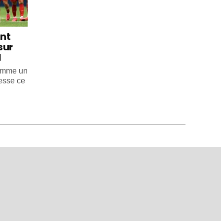
int
sur
l
comme un
esse ce