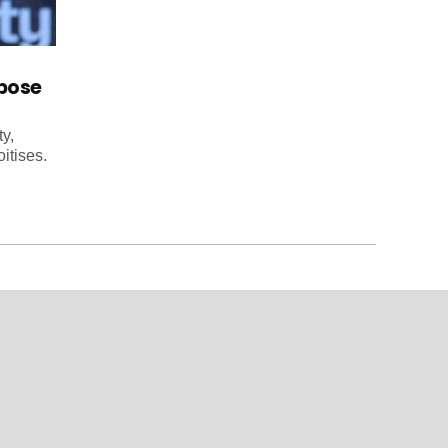
mpose
y,
itises.