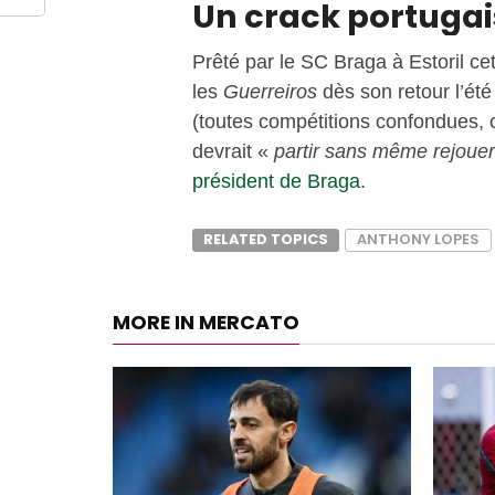
Un crack portugais
Prêté par le SC Braga à Estoril ce
les
Guerreiros
dès son retour l’été
(toutes compétitions confondues, c
devrait «
partir sans même rejouer 
président de Braga
.
RELATED TOPICS
ANTHONY LOPES
MORE IN MERCATO