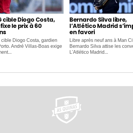
G cible Diogo Costa,
Bernardo Silva libre,
fixe le prix à 60
l’Atlético Madrid s’i
ons
en favori
cible Diogo Costa, gardien
Libre après neuf ans à Man Cit
orto. André Villas-Boas exige
Bernardo Silva attise les convo
ent...
L'Atlético Madrid...