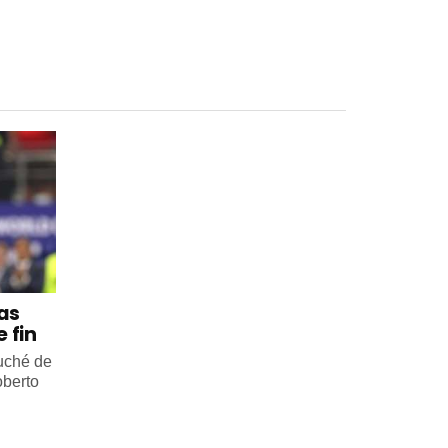
 as
 fin
ouché de
oberto