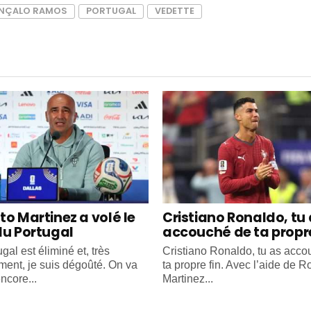
NÇALO RAMOS
PORTUGAL
VEDETTE
to Martinez a volé le
Cristiano Ronaldo, tu
du Portugal
accouché de ta propre
gal est éliminé et, très
Cristiano Ronaldo, tu as acc
ment, je suis dégoûté. On va
ta propre fin. Avec l’aide de R
ncore...
Martinez...