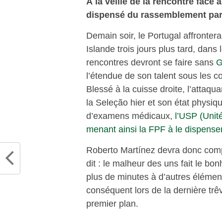
À la veille de la rencontre fac
dispensé du rassemblement par 
Demain soir, le Portugal affronte
Islande trois jours plus tard, dans
rencontres devront se faire sans
G
l’étendue de son talent sous les 
Blessé à la cuisse droite, l’atta
la Seleção hier et son état physiq
d’examens médicaux,
l’USP (Unit
menant ainsi la FPF à le dispenser
Roberto Martínez devra donc comp
dit : le malheur des uns fait le bon
plus de minutes à d’autres élément
conséquent lors de la dernière trê
premier plan.