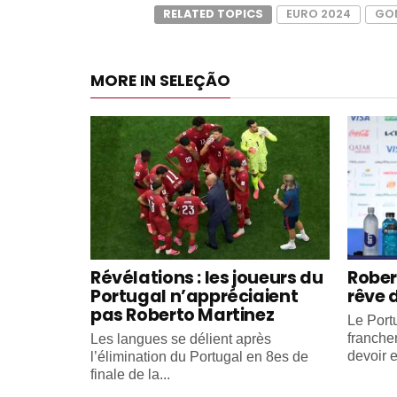
RELATED TOPICS
EURO 2024
GO
MORE IN SELEÇÃO
Révélations : les joueurs du
Rober
Portugal n’appréciaient
rêve 
pas Roberto Martinez
Le Portu
franche
Les langues se délient après
devoir e
l’élimination du Portugal en 8es de
finale de la...