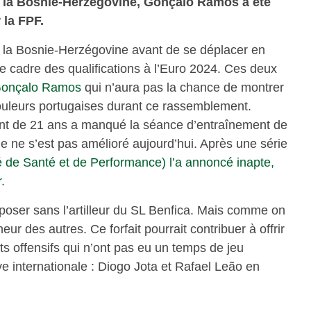
e à la Bosnie-Herzégovine, Gonçalo Ramos a été
la FPF.
ra la Bosnie-Herzégovine avant de se déplacer en
 le cadre des qualifications à l’Euro 2024. Ces deux
onçalo Ramos
qui n’aura pas la chance de montrer
couleurs portugaises durant ce rassemblement.
quant de 21 ans a manqué la séance d’entraînement de
ue ne s’est pas amélioré aujourd’hui. Après une série
é de Santé et de Performance) l’a annoncé inapte,
.
oser sans l’artilleur du SL Benfica. Mais comme on
heur des autres. Ce forfait pourrait contribuer à offrir
s offensifs qui n’ont pas eu un temps de jeu
ve internationale : Diogo Jota et Rafael Leão en