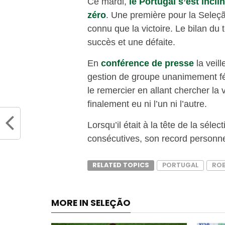
Ce mardi,
le Portugal s’est incli
zéro
. Une première pour la Seleçã
connu que la victoire. Le bilan d
succès et une défaite.
En
conférence de presse
la veil
gestion de groupe unanimement fél
le remercier en allant chercher la v
finalement eu ni l’un ni l’autre.
Lorsqu’il était à la tête de la séle
consécutives, son record personne
RELATED TOPICS
PORTUGAL
ROB
MORE IN SELEÇÃO