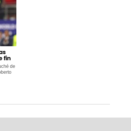
 as
 fin
ouché de
oberto