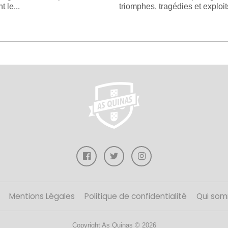
 le...
triomphes, tragédies et exploits
Mentions Légales
Politique de confidentialité
Qui som
Copyright As Quinas © 2026