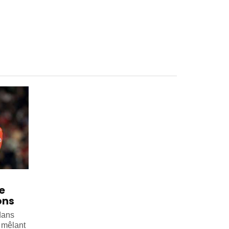
e
ons
dans
, mêlant