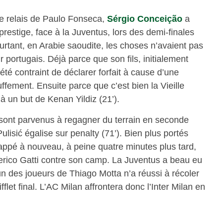
le relais de Paulo Fonseca,
Sérgio Conceição
a
prestige, face à la Juventus, lors des demi-finales
ourtant, en Arabie saoudite, les choses n’avaient pas
 portugais. Déjà parce que son fils, initialement
 été contraint de déclarer forfait à cause d’une
ffement. Ensuite parce que c’est bien la Vieille
à un but de Kenan Yildiz (21’).
sont parvenus à regagner du terrain en seconde
ulisić égalise sur penalty (71’). Bien plus portés
frappé à nouveau, à peine quatre minutes plus tard,
erico Gatti contre son camp. La Juventus a beau eu
cun des joueurs de Thiago Motta n’a réussi à récoler
flet final. L’AC Milan affrontera donc l’Inter Milan en